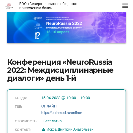
РОО «Северо-западное общество
по изучению боли»
Конференция «NeuroRussia
2022: Междисциплинарные
диалоги» день 1-й
15.04.2022 @ 10:00 – 19:00
КОГДА:
ОНЛАЙН
ГДЕ:
https://painmed.ru/online/
Бесплатно
СТОИМОСТЬ:
Искра Дмитрий Анатольевич
КОНТАКТ: