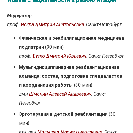
Новые специальности в реабилитации
Модератор:
проф.
Искра Дмитрий Анатольевич
, Санкт-Петербург
Физическая и реабилитационная медицина в
педиатрии
(30 мин)
проф.
Бутко Дмитрий Юрьевич
,
Санкт-Петербург
Мультидисциплинарная реабилитационная
команда: состав, подготовка специалистов
и координация работы
(30 мин)
дмн
Шмонин Алексей Андреевич
, Санкт-
Петербург
Эрготерапия в детской реабилитации
(30
мин)
ктн, двн
Мальцева Мария Николаевна
, Санкт-