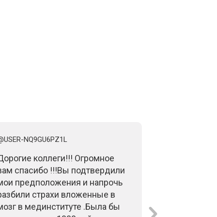
@USER-NQ9GU6PZ1L
@TAMARABIR
Дорогие коллеги!!! Огромное
Дорогие пр
вам спасибо !!!Вы подтвердили
Великолепны
мои предположения и напрочь
Важнейшая 
разбили страхи вложенные в
ее разложи
мозг в мединституте .Была бы
теперь ее н