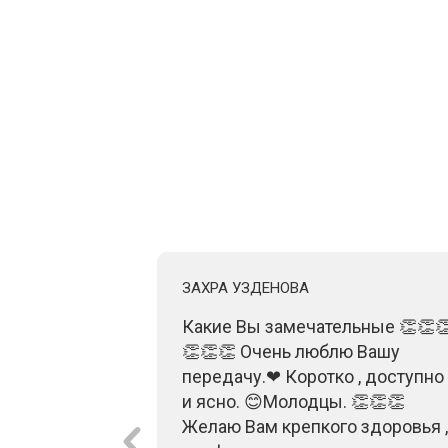
ЗАХРА УЗДЕНОВА
нформация,
Какие Вы замечательные 👏👏
го важнее,
👏👏👏 Очень люблю Вашу
 вам!
передачу.❤ Коротко , доступно
и ясно. 😊Молодцы. 👏👏👏
Желаю Вам крепкого здоровья ,