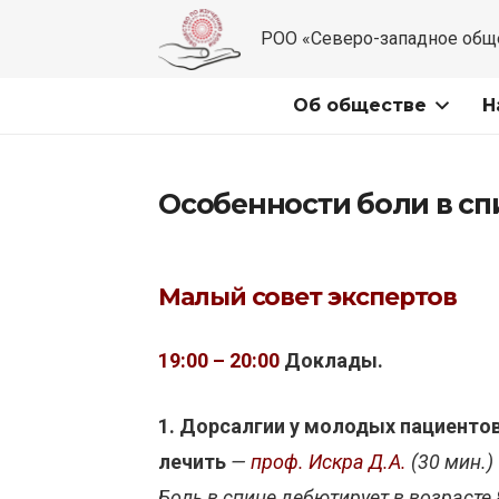
РОО «Северо-западное общ
Об обществе
Н
Особенности боли в сп
Малый совет экспертов
19:00 – 20:00
Доклады.
1. Дорсалгии у молодых пациентов
лечить
—
проф. Искра Д.А.
(30 мин.)
Боль в спине дебютирует в возрасте