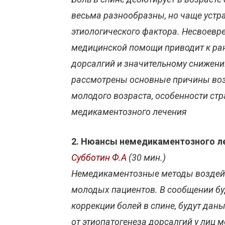
весьма разнообразны, но чаще устр
этиологического фактора. Несвоевр
медицинской помощи приводит к ран
дорсалгий и значительному снижени
рассмотрены основные причины возн
молодого возраста, особенности стр
медикаментозного лечения
2. Нюансы немедикаментозного ле
Субботин Ф.А
(30 мин.)
Немедикаментозные методы воздейст
молодых пациентов. В сообщении б
коррекции болей в спине, будут да
от этиопатогенеза дорсалгий у лиц 