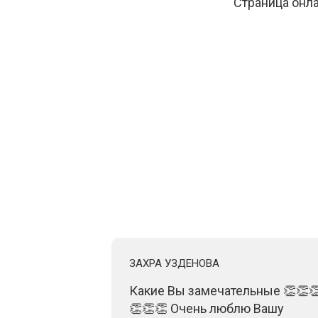
Страница онла
ЗАХРА УЗДЕНОВА
нформация,
Какие Вы замечательные 👏👏
го важнее,
👏👏👏 Очень люблю Вашу