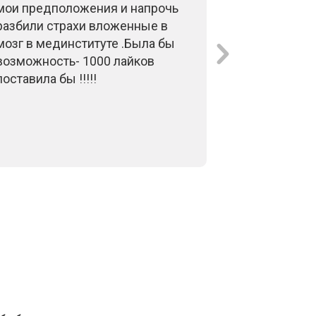
мои предположения и напрочь
Важнейшая 
разбили страхи вложенные в
ее разложи
мозг в мединституте .Была бы
теперь ее н
возможность- 1000 лайков
применять!!
поставила бы !!!!!
за такие ве
вместе,вдв
вебинары- 
инфо. И, гл
Вам желаю-
хорошего з
очень нужн
глубоким у