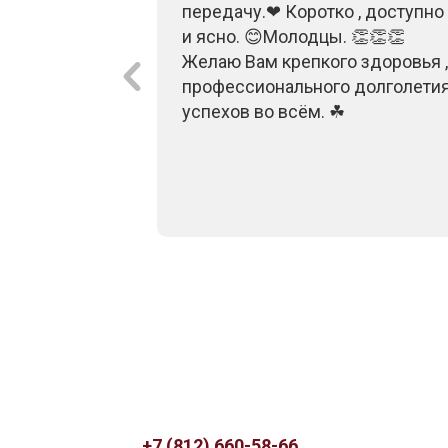
 вам!
передачу.❤ Коротко , доступно
и ясно. 😊Молодцы. 👏👏👏
Желаю Вам крепкого здоровья ,
профессионального долголетия
успехов во всём. ☘
+7 (812) 660-58-66