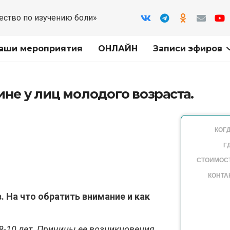
ество по изучению боли»
аши мероприятия
ОНЛАЙН
Записи эфиров
ине у лиц молодого возраста.
КОГД
Г
СТОИМОС
КОНТА
. На что обратить внимание и как
 8-10 лет. Причины ее возникновения