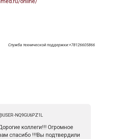
nmed.ru/online/
Служба технической поддержки:+78126605866
@USER-NQ9GU6PZ1L
@TAMARABIR
Дорогие коллеги!!! Огромное
Дорогие пр
вам спасибо !!!Вы подтвердили
Великолепны