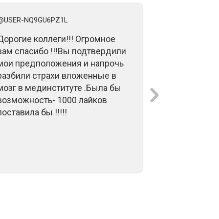
@USER-NQ9GU6PZ1L
@TAMARABIR
Дорогие коллеги!!! Огромное
Дорогие пр
вам спасибо !!!Вы подтвердили
Великолепны
мои предположения и напрочь
Важнейшая 
разбили страхи вложенные в
ее разложи
мозг в мединституте .Была бы
теперь ее н
возможность- 1000 лайков
применять!!
поставила бы !!!!!
за такие ве
вместе,вдв
вебинары- 
инфо. И, гл
Вам желаю-
хорошего з
очень нужн
глубоким у