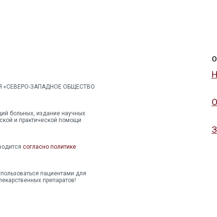
О
Н
Я «СЕВЕРО-ЗАПАДНОЕ ОБЩЕСТВО
ций больных, издание научных
еской и практической помощи
З
оводится
согласно политике
спользоваться пациентами для
лекарственных препаратов!