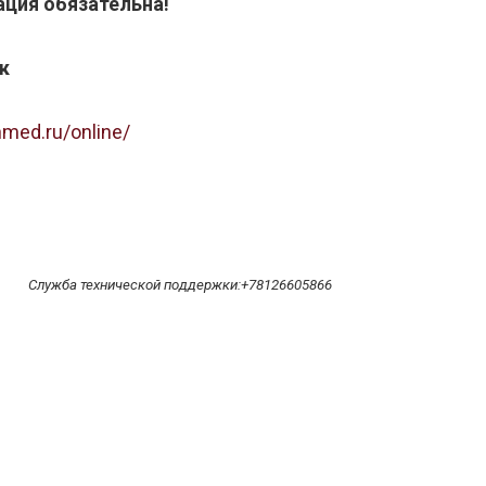
ация обязательна!
к
nmed.ru/online/
Служба технической поддержки:+78126605866