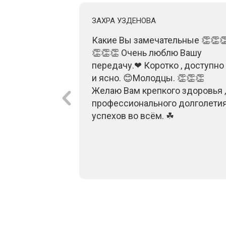
ЗАХРА УЗДЕНОВА
нформация,
Какие Вы замечательные 👏👏
го важнее,
👏👏👏 Очень люблю Вашу
 вам!
передачу.❤ Коротко , доступно
и ясно. 😊Молодцы. 👏👏👏
Желаю Вам крепкого здоровья ,
профессионального долголетия
успехов во всём. ☘